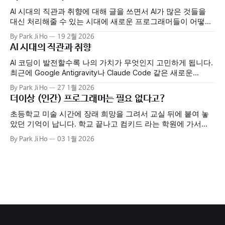
출시 이후 Photoshoot, Product Catalog, Agent 등 여러 기능
들을 빠르게 출시했습니다. 팀의 모멘텀이 정말 엄청났습니다.
AI 시대의 직관과 취향에 대해 글을 쓰면서 AI가 많은 것들을
어떤 출시일에는
대신 처리해줄 수 있는 시대에 새로운 프로그래머들이 어떻게
역량을 기를 수 있을지 얘기했었습니다. 이와 관련되서 최근에
By Park Ji Ho
19 2월 2026
재밌는 연구가 나와 공유하려 합니다. Anthropic이 AI의 도움이
AI 시대의 직관과 취향
배움에 어떤 영향을 미치는지 연구한 실험 결과를 발표했습니
다. 주니어 개발자들에게 새로운 Python 라이브러리(Trio)를
AI 코딩이 발전할수록 나의 가치가 무엇인지 고민하게 됩니다.
배우는
최근에 Google Antigravity나 Claude Code 같은 새로운
"Agentic" Coding 도구들을 업무와 취미 프로젝트에 동시에 사
By Park Ji Ho
27 1월 2026
용해보고 있는데, 정말 매일 기존의 관념이 부서지는 경험을
더이상 (인간) 프로그래머는 필요 없다고?
하고 있습니다. 보통 가족과 시간을 보내느라 바쁜 주말에 한
시간 정도 여유가 생겨서 장보기 영수증 기록 툴을 만들어보기
초등학교 미술 시간에 장래 희망을 그려서 교실 뒤에 붙여 놓
로
았던 기억이 납니다. 학교 끝나고 컴키드 라는 학원에 가서
PPT나 나모 웹에디터를 가지고 놀던(?) 저는 "프로그래머"라
By Park Ji Ho
03 1월 2026
는 직업을 그려 넣었었습니다. 그리고 그 아이는 지금은 그렇
게 프로그래머가 되었습니다. 어쩌면 이 글은 프로그래머를 꿈
꾸는 학생 또는 개발팀을 모두 해고하고 LLM 코딩
jiho-ml