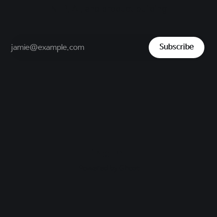
NLP, AI, and product building
Subscribe
jiho-ml
Powered by
Ghost