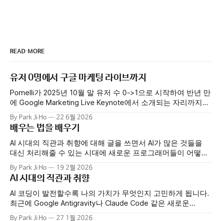
READ MORE
유저 0명에서 구글 마케팅 라이브까지
Pomelli가 2025년 10월 말 유저 수 0->1으로 시작하여 반년 만
에 Google Marketing Live Keynote에서 소개되는 자리까지
올라섰습니다. 현재에는 전 세계 수만 명의 사람들이 자신의
By Park Ji Ho
22 6월 2026
비즈니스를 성장시키기 위해 Pomelli를 사용하고 있습니다. 첫
배우는 법을 배우기
출시 이후 Photoshoot, Product Catalog, Agent 등 여러 기능
들을 빠르게 출시했습니다. 팀의 모멘텀이 정말 엄청났습니다.
AI 시대의 직관과 취향에 대해 글을 쓰면서 AI가 많은 것들을
어떤 출시일에는
대신 처리해줄 수 있는 시대에 새로운 프로그래머들이 어떻게
역량을 기를 수 있을지 얘기했었습니다. 이와 관련되서 최근에
By Park Ji Ho
19 2월 2026
재밌는 연구가 나와 공유하려 합니다. Anthropic이 AI의 도움이
AI 시대의 직관과 취향
배움에 어떤 영향을 미치는지 연구한 실험 결과를 발표했습니
다. 주니어 개발자들에게 새로운 Python 라이브러리(Trio)를
AI 코딩이 발전할수록 나의 가치가 무엇인지 고민하게 됩니다.
배우는
최근에 Google Antigravity나 Claude Code 같은 새로운
"Agentic" Coding 도구들을 업무와 취미 프로젝트에 동시에 사
By Park Ji Ho
27 1월 2026