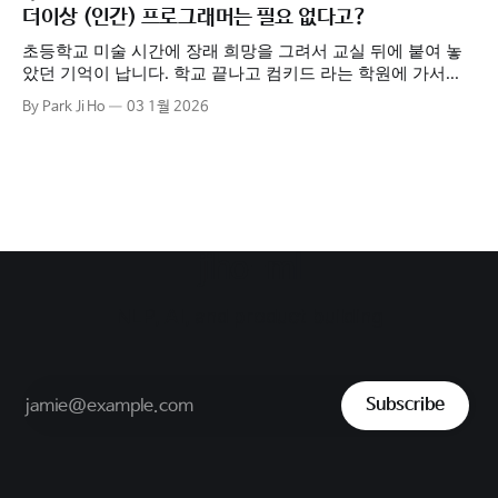
용해보고 있는데, 정말 매일 기존의 관념이 부서지는 경험을
더이상 (인간) 프로그래머는 필요 없다고?
하고 있습니다. 보통 가족과 시간을 보내느라 바쁜 주말에 한
시간 정도 여유가 생겨서 장보기 영수증 기록 툴을 만들어보기
초등학교 미술 시간에 장래 희망을 그려서 교실 뒤에 붙여 놓
로
았던 기억이 납니다. 학교 끝나고 컴키드 라는 학원에 가서
PPT나 나모 웹에디터를 가지고 놀던(?) 저는 "프로그래머"라
By Park Ji Ho
03 1월 2026
는 직업을 그려 넣었었습니다. 그리고 그 아이는 지금은 그렇
게 프로그래머가 되었습니다. 어쩌면 이 글은 프로그래머를 꿈
꾸는 학생 또는 개발팀을 모두 해고하고 LLM 코딩
jiho-ml
NLP, AI, and product building
Subscribe