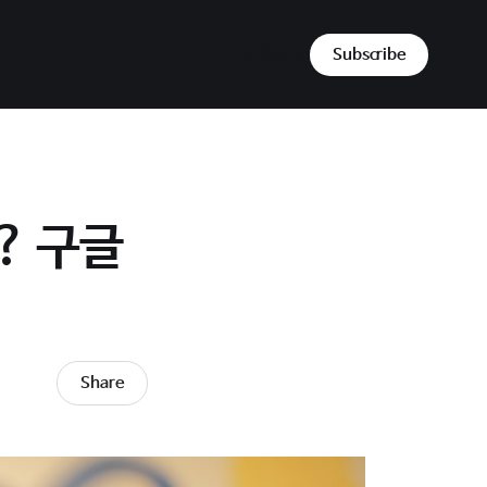
Sign in
Subscribe
!? 구글
Share