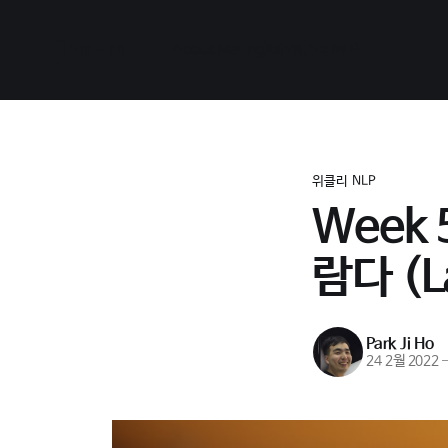
jiho-ml
About Me
English
위클리 NLP
위클리 NLP
Week
람다 (L
Park Ji Ho
24 2월 2022