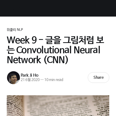
jiho-ml
위클리 NLP
Week 9 - 글을 그림처럼 보
는 Convolutional Neural
Network (CNN)
Park Ji Ho
Share
21 6월 2020
—
10 min read