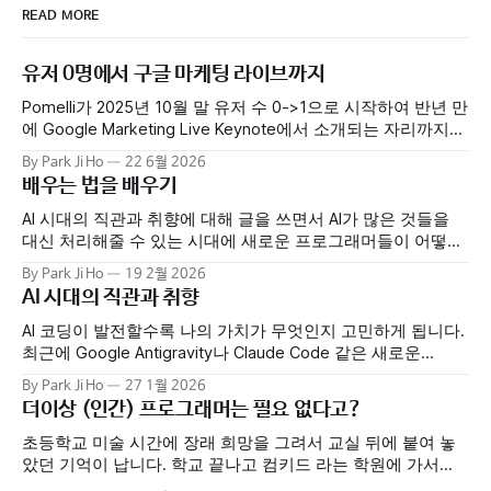
READ MORE
유저 0명에서 구글 마케팅 라이브까지
Pomelli가 2025년 10월 말 유저 수 0->1으로 시작하여 반년 만
에 Google Marketing Live Keynote에서 소개되는 자리까지
올라섰습니다. 현재에는 전 세계 수만 명의 사람들이 자신의
By Park Ji Ho
22 6월 2026
비즈니스를 성장시키기 위해 Pomelli를 사용하고 있습니다. 첫
배우는 법을 배우기
출시 이후 Photoshoot, Product Catalog, Agent 등 여러 기능
들을 빠르게 출시했습니다. 팀의 모멘텀이 정말 엄청났습니다.
AI 시대의 직관과 취향에 대해 글을 쓰면서 AI가 많은 것들을
어떤 출시일에는
대신 처리해줄 수 있는 시대에 새로운 프로그래머들이 어떻게
역량을 기를 수 있을지 얘기했었습니다. 이와 관련되서 최근에
By Park Ji Ho
19 2월 2026
재밌는 연구가 나와 공유하려 합니다. Anthropic이 AI의 도움이
AI 시대의 직관과 취향
배움에 어떤 영향을 미치는지 연구한 실험 결과를 발표했습니
다. 주니어 개발자들에게 새로운 Python 라이브러리(Trio)를
AI 코딩이 발전할수록 나의 가치가 무엇인지 고민하게 됩니다.
배우는
최근에 Google Antigravity나 Claude Code 같은 새로운
"Agentic" Coding 도구들을 업무와 취미 프로젝트에 동시에 사
By Park Ji Ho
27 1월 2026
용해보고 있는데, 정말 매일 기존의 관념이 부서지는 경험을
더이상 (인간) 프로그래머는 필요 없다고?
하고 있습니다. 보통 가족과 시간을 보내느라 바쁜 주말에 한
시간 정도 여유가 생겨서 장보기 영수증 기록 툴을 만들어보기
초등학교 미술 시간에 장래 희망을 그려서 교실 뒤에 붙여 놓
로
았던 기억이 납니다. 학교 끝나고 컴키드 라는 학원에 가서
PPT나 나모 웹에디터를 가지고 놀던(?) 저는 "프로그래머"라