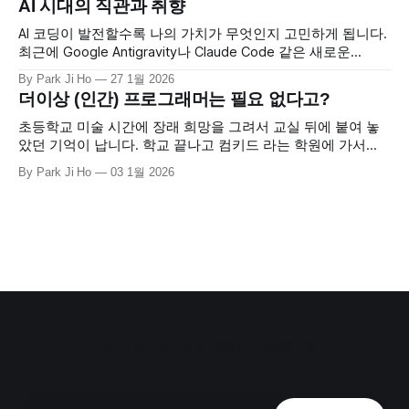
AI 시대의 직관과 취향
배움에 어떤 영향을 미치는지 연구한 실험 결과를 발표했습니
다. 주니어 개발자들에게 새로운 Python 라이브러리(Trio)를
AI 코딩이 발전할수록 나의 가치가 무엇인지 고민하게 됩니다.
배우는
최근에 Google Antigravity나 Claude Code 같은 새로운
"Agentic" Coding 도구들을 업무와 취미 프로젝트에 동시에 사
By Park Ji Ho
27 1월 2026
용해보고 있는데, 정말 매일 기존의 관념이 부서지는 경험을
더이상 (인간) 프로그래머는 필요 없다고?
하고 있습니다. 보통 가족과 시간을 보내느라 바쁜 주말에 한
시간 정도 여유가 생겨서 장보기 영수증 기록 툴을 만들어보기
초등학교 미술 시간에 장래 희망을 그려서 교실 뒤에 붙여 놓
로
았던 기억이 납니다. 학교 끝나고 컴키드 라는 학원에 가서
PPT나 나모 웹에디터를 가지고 놀던(?) 저는 "프로그래머"라
By Park Ji Ho
03 1월 2026
는 직업을 그려 넣었었습니다. 그리고 그 아이는 지금은 그렇
게 프로그래머가 되었습니다. 어쩌면 이 글은 프로그래머를 꿈
꾸는 학생 또는 개발팀을 모두 해고하고 LLM 코딩
jiho-ml
NLP, AI, and product building