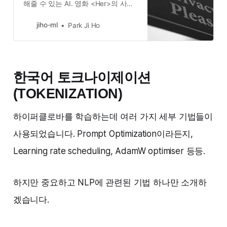
해줄 수 있는 AI. 영화 <Her>의 사만
다를 떠올리게 하는 제품 이루다
[/weekly-nlp-32/www.luda.ai] 는
jiho-ml
Park Ji Ho
2021년 우리에게 AI에 대해 새로운
방향으로 생각해 볼 계기가 되었다고
생각합니다.결국에는 여러 논란으로
인해 이루다는 서비스가 중단 되었습
한국어 토크나이제이션
니다만, 이 논란이 남긴 여러 문제는
한번 짚고 넘어가야 할 가치가 있습
(TOKENIZATION)
니다. 지난 글 [/weekly-nlp-31] 에서
는 이루다 같은 자유 주제 대화형 챗
봇의 기술적인 부분에 집중했다면,
하이퍼클로바를 학습하는데 여러 가지 세부 기법들이
이번에는 윤리적인 부분에집중해
사용되었습니다. Prompt Optimization이라든지,
보…
Learning rate scheduling, AdamW optimiser 등등.
하지만 중요하고 NLP에 관련된 기법 하나만 소개하
겠습니다.