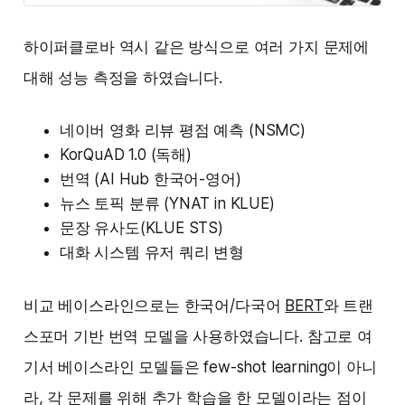
2020년 ‘인공지능’이번에 발표된
GPT3는 전세계적으로 정말 많은 관
하이퍼클로바 역시 같은 방식으로 여러 가지 문제에
심을 끌고 있습니다. 개인적으로 너
무 인류 종말적인 sci-fi적인 상상력
대해 성능 측정을 하였습니다.
만 자극시키는헤드라인을 좋아하지
는 않지만, 국내 기성 언론에서도
GPT를 많이 언급하는 것을 보고 파
네이버 영화 리뷰 평점 예측 (NSMC)
급력이 무척 크다는 것을 느낍니다.
KorQuAD 1.0 (독해)
지난 주 [/weekly-nlp-29]에는 이렇
게 세상을 놀래…
번역 (AI Hub 한국어-영어)
뉴스 토픽 분류 (YNAT in KLUE)
문장 유사도(KLUE STS)
대화 시스템 유저 쿼리 변형
비교 베이스라인으로는 한국어/다국어
BERT
와 트랜
스포머 기반 번역 모델을 사용하였습니다. 참고로 여
기서 베이스라인 모델들은 few-shot learning이 아니
라, 각 문제를 위해 추가 학습을 한 모델이라는 점이