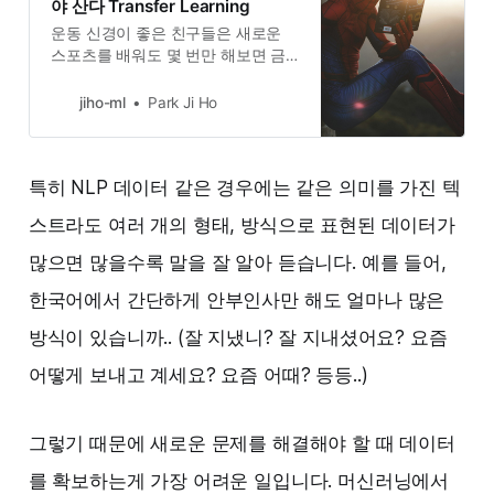
야 산다 Transfer Learning
운동 신경이 좋은 친구들은 새로운
스포츠를 배워도 몇 번만 해보면 금
방 어느 정도 잘하고는 합니다. 평소
에 책을 많이 읽던 친구들은 따로준
jiho-ml
Park Ji Ho
비하지 않아도 독해 시험에서 좋은
점수를 받습니다. 음감이 좋은 친구
들은 곡을 한번 듣고도 바로 비슷하
특히 NLP 데이터 같은 경우에는 같은 의미를 가진 텍
거나 더 듣기 좋은 연주를 해냅니다.
벌써 2개의 외국어를 할 줄 아는 친구
스트라도 여러 개의 형태, 방식으로 표현된 데이터가
는 또 다른 언어를 배운다 하더니 얼
마 만에 그 나라에서 자유롭게 회화
많으면 많을수록 말을 잘 알아 듣습니다. 예를 들어,
를 합니다. 이런 얄밉지만 재능 있는
한국어에서 간단하게 안부인사만 해도 얼마나 많은
친구들 주변에 한 명씩은 있죠? 근데
잘 생각해보면 특출 나지 않더라도
방식이 있습니까.. (잘 지냈니? 잘 지내셨어요? 요즘
누구나 원래 알던 지식이나 경험으로
…
어떻게 보내고 계세요? 요즘 어때? 등등..)
그렇기 때문에 새로운 문제를 해결해야 할 때 데이터
를 확보하는게 가장 어려운 일입니다. 머신러닝에서