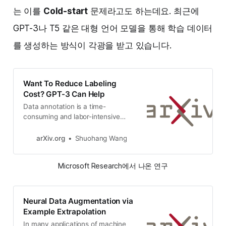
는 이를
Cold-start
문제라고도 하는데요. 최근에
GPT-3나 T5 같은 대형 언어 모델을 통해 학습 데이터
를 생성하는 방식이 각광을 받고 있습니다.
Want To Reduce Labeling
Cost? GPT-3 Can Help
Data annotation is a time-
consuming and labor-intensive
process for many NLPtasks.
Although there exist various
arXiv.org
Shuohang Wang
methods to produce pseudo data
labels, theyare often task-specific
Microsoft Research에서 나온 연구
and require a decent amount of
labeled data to startwith. Recently,
the immense language model GPT-
3 with 175 billion …
Neural Data Augmentation via
Example Extrapolation
In many applications of machine